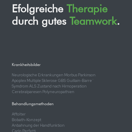
Efolgreiche
Therapie
durch gutes
Teamwork
.
Krankheitsbilder
Neurologische Erkrankungen Morbus Parkinson
Apoplex Multiple Sklerose GBS Guillain-Barre`
Symdrom ALS Zustand nach Hirnoperation
Cerebralparesen Polyneuropathien
Behandlungsmethoden
Affolter
Bobath-Konzept
Anbahnung der Handfunktion
Carlo Perfetti